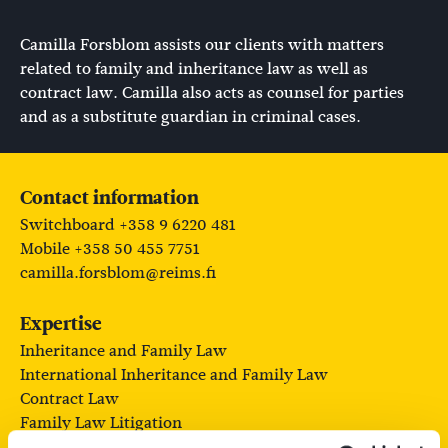
Camilla Forsblom assists our clients with matters
related to family and inheritance law as well as
contract law. Camilla also acts as counsel for parties
and as a substitute guardian in criminal cases.
Contact information
Switchboard +358 9 6220 481
Mobile +358 50 455 7751
camilla.forsblom@reims.fi
Expertise
Inheritance and Family Law
International Inheritance and Family Law
Contract Law
Family Law Litigation
Criminal cases