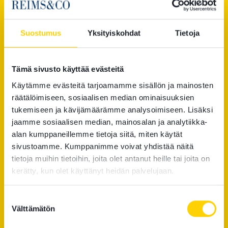
Education
Suostumus
Yksityiskohdat
Tietoja
Attorney-at-Law 2025
Turun Yliopisto, LL.M 2021
Tämä sivusto käyttää evästeitä
Professional career
Käytämme evästeitä tarjoamamme sisällön ja mainosten
Asianajotoimisto Reims & Co Oy, juristi 2026-
räätälöimiseen, sosiaalisen median ominaisuuksien
Asianajotoimisto Jurentia Oy, juristi 2022-2026
tukemiseen ja kävijämäärämme analysoimiseen. Lisäksi
Asianajotoimisto Romo Oy, juristi 2021-2022,
jaamme sosiaalisen median, mainosalan ja analytiikka-
juristiharjoittelija 2018-2021
alan kumppaneillemme tietoja siitä, miten käytät
Asianajotoimisto Eskelinen Oy, juristiharjoittelija 2017
sivustoamme. Kumppanimme voivat yhdistää näitä
tietoja muihin tietoihin, joita olet antanut heille tai joita on
Languages
kerätty, kun olet käyttänyt heidän palvelujaan.
Finnish
English
Suostumuksen
Välttämätön
valinta