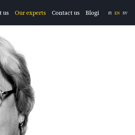
t us
Our experts
Contact us
Blogi
FI
EN
SV