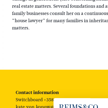
real estate matters. Several foundations and a
family businesses consult her on a continuous 
“house lawyer” for many families in inherita
matters.
Contact information
Switchboard +358 9 6220 481
kate.von.konow@reims.fi