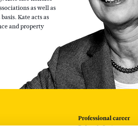
ssociations as well as
basis. Kate acts as
nce and property
Professional career
Reims & Co Attorneys
von Konow & Rehn Att