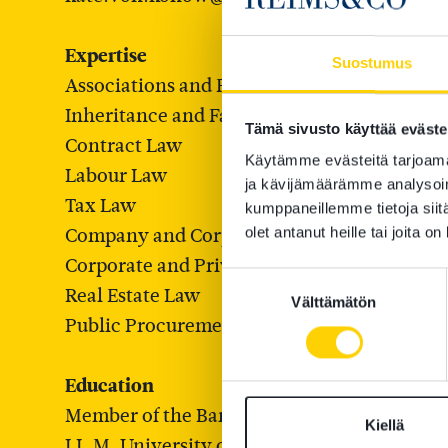
Expertise
Suostumus
Associations and Foundations
Inheritance and Family Law
Tämä sivusto käyttää eväste
Contract Law
Käytämme evästeitä tarjoama
Labour Law
ja kävijämäärämme analysoim
Tax Law
kumppaneillemme tietoja siitä
Company and Corporate Law
olet antanut heille tai joita o
Corporate and Private Property Transaction
Suostumuksen
Real Estate Law
Välttämätön
valinta
Public Procurement Law
Education
Member of the Bar 1985
Kiellä
LL.M. University of Helsinki 1979