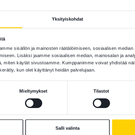
von Konow Attorneys 
Accounting Firm von 
Yksityiskohdat
Winthrop, Stimson, P
1986
itä
mme sisällön ja mainosten räätälöimiseen, sosiaalisen median
Memberships
iseen. Lisäksi jaamme sosiaalisen median, mainosalan ja analy
Juridiska föreningen 
, miten käytät sivustoamme. Kumppanimme voivat yhdistää näitä t
n kerätty, kun olet käyttänyt heidän palvelujaan.
s
Languages
Swedish
Mieltymykset
Tilastot
Finnish
English
Salli valinta