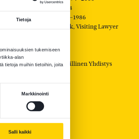
at Law, Partner 1986–1994
Konow & Co, Partner 1979–1986
Tietoja
utnam & Roberts, New York, Visiting Lawyer
 ominaisuuksien tukemiseen
tiikka-alan
i Finland – Suomen Lainopillinen Yhdistys
ietoja muihin tietoihin, joita
Markkinointi
Salli kaikki