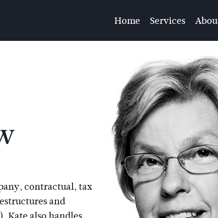
Home
Services
Abou
ow
any, contractual, tax
estructures and
). Kate also handles