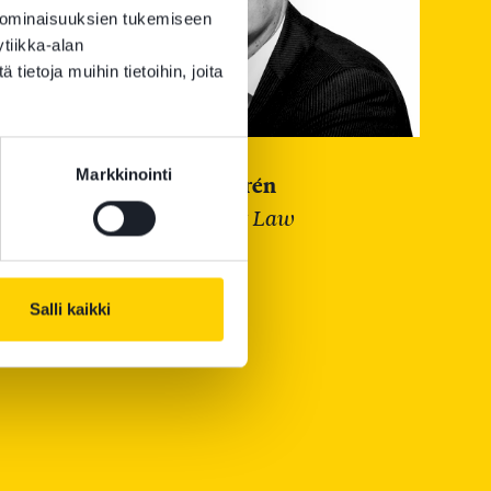
 ominaisuuksien tukemiseen
tiikka-alan
ietoja muihin tietoihin, joita
Markkinointi
Petteri Nygrén
tner
Attorney at Law
Salli kaikki