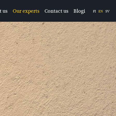
t us
Our experts
Contact us
Blogi
FI
EN
SV