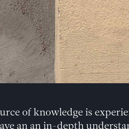
ource of knowledge is experi
have an an in-depth understand