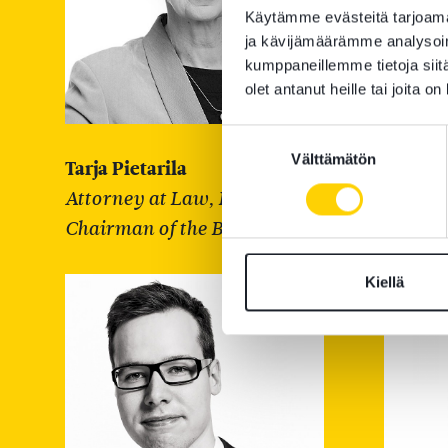
Käytämme evästeitä tarjoama
ja kävijämäärämme analysoim
kumppaneillemme tietoja siitä
olet antanut heille tai joita o
Suostumuksen
Välttämätön
valinta
Tarja Pietarila
Merituu
Attorney at Law, Partner,
Attorn
Chairman of the Board
Kiellä