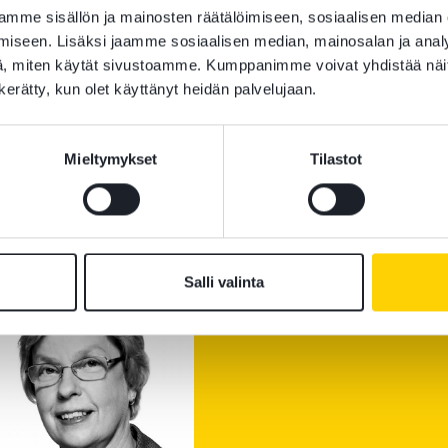
mme sisällön ja mainosten räätälöimiseen, sosiaalisen median
iseen. Lisäksi jaamme sosiaalisen median, mainosalan ja analy
, miten käytät sivustoamme. Kumppanimme voivat yhdistää näitä t
n kerätty, kun olet käyttänyt heidän palvelujaan.
Mieltymykset
Tilastot
li Lukkari
Ilona Piironen
ey at Law, Partner
Attorney at Law, Par
Salli valinta