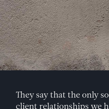
They say that the only s
client relationships we 