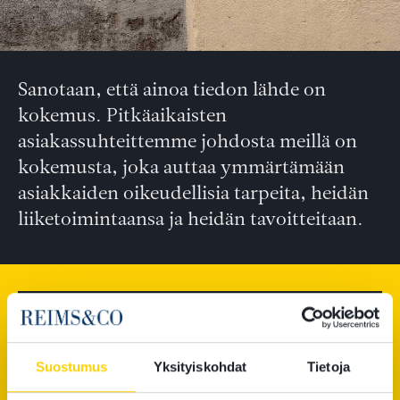
Sanotaan, että ainoa tiedon lähde on
kokemus. Pitkäaikaisten
asiakassuhteittemme johdosta meillä on
kokemusta, joka auttaa ymmärtämään
asiakkaiden oikeudellisia tarpeita, heidän
liiketoimintaansa ja heidän tavoitteitaan.
Vero-oikeus
Suostumus
Yksityiskohdat
Tietoja