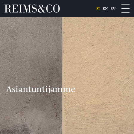
FI
EN
SV
Asiantuntijamme