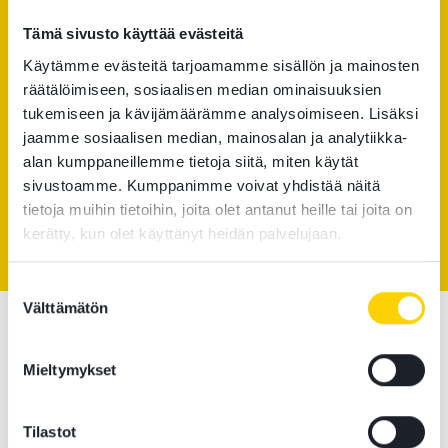
Tämä sivusto käyttää evästeitä
Käytämme evästeitä tarjoamamme sisällön ja mainosten
räätälöimiseen, sosiaalisen median ominaisuuksien
tukemiseen ja kävijämäärämme analysoimiseen. Lisäksi
jaamme sosiaalisen median, mainosalan ja analytiikka-
alan kumppaneillemme tietoja siitä, miten käytät
sivustoamme. Kumppanimme voivat yhdistää näitä
Maria Renlund
Kate von Konow
tietoja muihin tietoihin, joita olet antanut heille tai joita on
Asianajaja
Neuvotteleva juristi
kerätty, kun olet käyttänyt heidän palvelujaan.
Suostumuksen
Välttämätön
valinta
Mieltymykset
Reims & Co
Tilastot