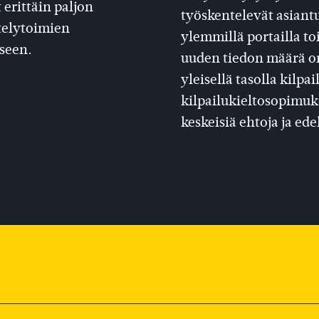
 erittäin paljon
työskentelevät asiant
ttelytoimien
ylemmillä portailla toi
seen.
uuden tiedon määrä on 
yleisellä tasolla kilp
kilpailukieltosopimuks
keskeisiä ehtoja ja ede