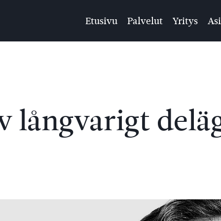
Etusivu
Palvelut
Yritys
As
v långvarigt delä
b