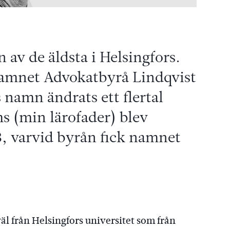
 av de äldsta i Helsingfors.
namnet Advokatbyrå Lindqvist
 namn ändrats ett flertal
s (min lärofader) blev
8, varvid byrån fick namnet
 från Helsingfors universitet som från