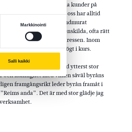
it en byrå som betjänar sina kunder på
s områden. Ledorden för oss har alltid
nde, ansvar för och ett grundmurat
Markkinointi
r oss lika mycket om den enskilda, ofta rätt
klienters och samfunds intressen. Inom
ndra och trivsel stått högt i kurs.
Salli kaikki
vokatbyrå Reims & Co, med ytterst stor
iver och kunnighet med vilken såväl byråns
ligen framgångsrikt leder byrån framåt i
 ”Reims anda”. Det är med stor glädje jag
s verksamhet.