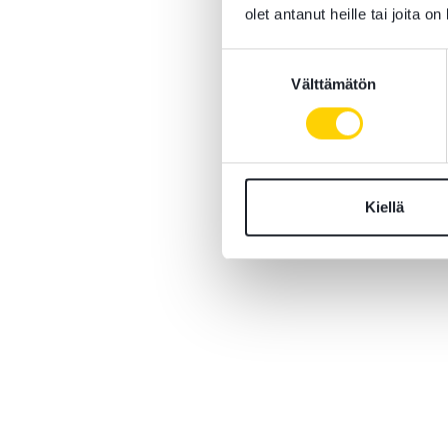
olet antanut heille tai joita o
Suostumuksen
Välttämätön
valinta
Kiellä