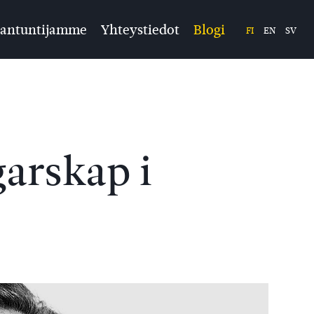
iantuntijamme
Yhteystiedot
Blogi
FI
EN
SV
garskap i