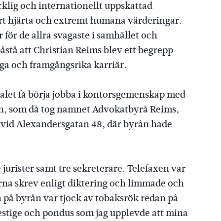
cklig och internationellt uppskattad
tort hjärta och extremt humana värderingar.
 för de allra svagaste i samhället och
påstå att Christian Reims blev ett begrepp
nga och framgångsrika karriär.
-talet få börja jobba i kontorsgemenskap med
yrån, som då tog namnet Advokatbyrå Reims,
 vid Alexandersgatan 48, där byrån hade
re jurister samt tre sekreterare. Telefaxen var
na skrev enligt diktering och limmade och
 på byrån var tjock av tobaksrök redan på
estige och pondus som jag upplevde att mina