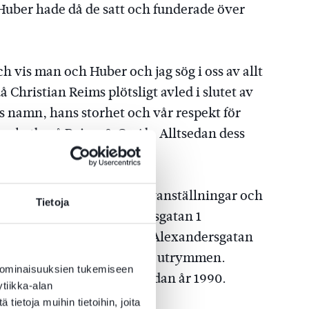
Huber hade då de satt och funderade över
h vis man och Huber och jag sög i oss av allt
 Christian Reims plötsligt avled i slutet av
ns namn, hans storhet och vår respekt för
vokatbyrå Reims & Co Ab. Alltsedan dess
detta namn.
ag genom såväl fusion som nyanställningar och
Tietoja
ren 2000-2006 på Skillnadsgatan 1
 2017 flytta över gatan till Alexandersgatan
h assistenter tarvade större utrymmen.
 ominaisuuksien tukemiseen
ssen Biskopsgatan 16 alltsedan år 1990.
tiikka-alan
ietoja muihin tietoihin, joita