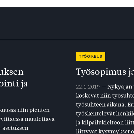
TYÖOIKEUS
tuksen
Työsopimus ja
inti ja
22.1.2019 —
Nykyajan t
koskevat niin työsuht
työsuhteen aikana. Eri
uussa niin pienten
työskentelevät henkil
arvittaessa muutettava
ja kilpailukieltoon li
a-asetuksen
liittyvät kysymykset o