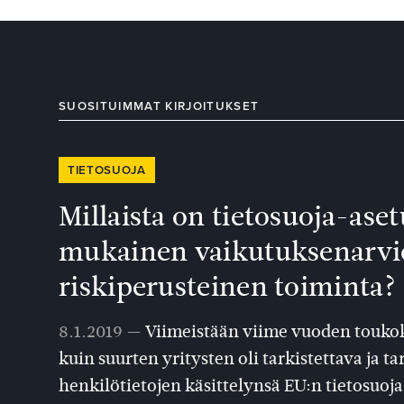
SUOSITUIMMAT KIRJOITUKSET
TIETOSUOJA
Millaista on tietosuoja-ase
mukainen vaikutuksenarvio
riskiperusteinen toiminta?
8.1.2019 —
Viimeistään viime vuoden toukok
kuin suurten yritysten oli tarkistettava ja t
henkilötietojen käsittelynsä EU:n tietosuoj