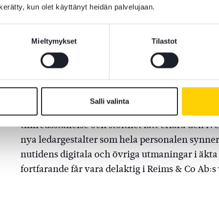
Advokatbyrå Reims & Co Ab har i alla tider var
n kerätty, kun olet käyttänyt heidän palvelujaan.
många språk och inom en mångfald av juridiken
varit ett brett och omfattande juridiskt kunna
Mieltymykset
Tilastot
förtroende mellan oss och våra klienter. Vi bry
försvarslösa människan, som om våra företags
byrån har även medmänsklighet, omsorg om vara
Salli valinta
Jag har, som den numera äldsta delägaren i Ad
tillfredsställelse och stolthet fått erfara den 
nya ledargestalter som hela personalen synner
nutidens digitala och övriga utmaningar i äkta
fortfarande får vara delaktig i Reims & Co Ab: