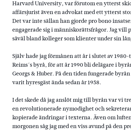
Harvard University, var förutom en ytterst ski
affärsjurist även en advokat med ett ytterst s
Det var inte sällan han gjorde pro bono insatser
engagerade sig i människorättsfrågor. Jag vill 
såväl bland kolleger som klienter under sin lå
Själv hade jag förmånen att år i slutet av 1980
Reims´s byrå, för att år 1990 bli delägare i b
Georgs & Huber. På den tiden fungerade byrån
varit hyresgäst ända sedan år 1958.
I det skede då jag anslöt mig till byrån var vi t
en revolutionerade nymodighet och sekreterar
kopierade ändringar i texterna. Även om luften
morgonen såg jag med en viss avund på den pr