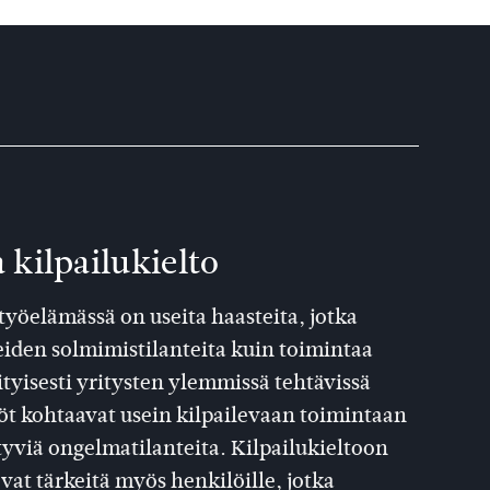
 kilpailukielto
yöelämässä on useita haasteita, jotka
eiden solmimistilanteita kuin toimintaa
tyisesti yritysten ylemmissä tehtävissä
öt kohtaavat usein kilpailevaan toimintaan
ittyviä ongelmatilanteita. Kilpailukieltoon
vat tärkeitä myös henkilöille, jotka