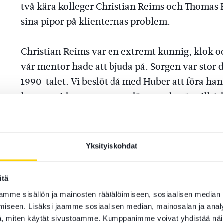
två kära kolleger Christian Reims och Thomas 
sina pipor på klienternas problem.
Christian Reims var en extremt kunnig, klok oc
vår mentor hade att bjuda på. Sorgen var stor då
1990-talet. Vi beslöt då med Huber att föra ha
honom vidare genom att döpa om byrån till Ad
har den år 1931 grundade byrån verkat under 
Efter detta har byrån vuxit till vad den är id
Yksityiskohdat
utvidgning av verksamheten. Efter en sejour å
återvände vi till Alexandersgatan 48, för att år
itä
15, då det ständigt växande antalet jurister oc
mme sisällön ja mainosten räätälöimiseen, sosiaalisen median
Byrån har även ett filialkontor i Borgå på adre
iseen. Lisäksi jaamme sosiaalisen median, mainosalan ja analy
, miten käytät sivustoamme. Kumppanimme voivat yhdistää näitä t