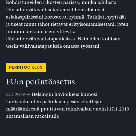
kohdistuneiden rikosten parissa, minkä johdosta
lähisuhdeväkivaltaa kokeneet henkilöt ovat
asiakaspiirissäni korostettu ryhmä. Tutkijat, syyttäjät
ja useat muut tahot tietävät erityisosaamisestani, joten
minuun otetaan usein yhteyttä
lähisuhdeväkivaltatapauksissa. Näin ollen kohtaan
usein väkivaltatapauksia omassa työssäni.
PERINTÖOIKEUS
EU:n perintöasetus
8.3.2019 —
Helsingin hovioikeus kumosi
käräjäoikeuden päätöksen pesänselvittäjän
määräämisestä puuttuvan toimivallan vuoksi 17.1.2019
antamallaan ratkaisulla