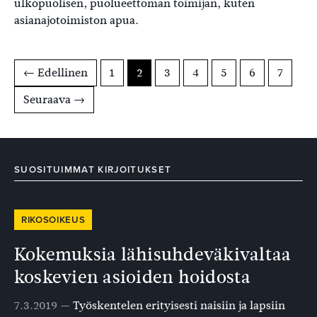
ulkopuolisen, puolueettoman toimijan, kuten
asianajotoimiston apua.
← Edellinen
1
2
3
4
5
6
7
Seuraava →
SUOSITUIMMAT KIRJOITUKSET
RIKOSOIKEUS
Kokemuksia lähisuhdeväkivaltaa
koskevien asioiden hoidosta
7.3.2019 —
Työskentelen erityisesti naisiin ja lapsiin