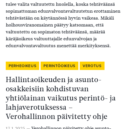
tulee valita valtuutettu huolella, koska tehtäväänsä
sopimattoman edunvalvontavaltuutetun erottaminen
tehtävästään on käytännössä hyvin vaikeaa. Mikäli
holhousviranomainen päätyy katsomaan, että
valtuutettu on sopimaton tehtäväänsä, määrää
käräjäoikeus valtuuttajalle edunvalvojan ja
edunvalvontavaltuutus menettää merkityksensä.
PERHEOIKEUS
PERINTÖOIKEUS
VEROTUS
Hallintaoikeuden ja asunto-
osakkeisiin kohdistuvan
yhtiölainan vaikutus perintö- ja
lahjaverotuksessa –
Verohallinnon päivitetty ohje
17.1.2025 —
Verohallinnon päivitetty ohje asunto-