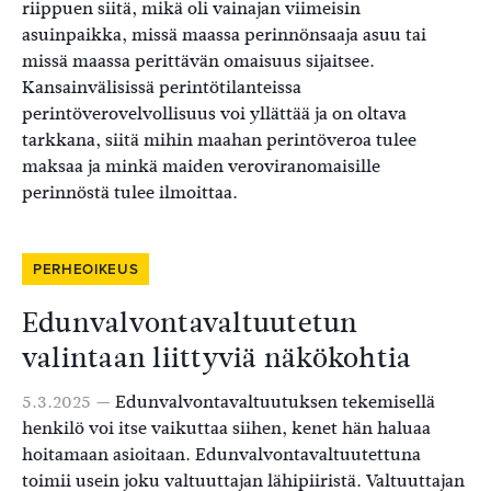
riippuen siitä, mikä oli vainajan viimeisin
asuinpaikka, missä maassa perinnönsaaja asuu tai
missä maassa perittävän omaisuus sijaitsee.
Kansainvälisissä perintötilanteissa
perintöverovelvollisuus voi yllättää ja on oltava
tarkkana, siitä mihin maahan perintöveroa tulee
maksaa ja minkä maiden veroviranomaisille
perinnöstä tulee ilmoittaa.
PERHEOIKEUS
Edunvalvontavaltuutetun
valintaan liittyviä näkökohtia
5.3.2025 —
Edunvalvontavaltuutuksen tekemisellä
henkilö voi itse vaikuttaa siihen, kenet hän haluaa
hoitamaan asioitaan. Edunvalvontavaltuutettuna
toimii usein joku valtuuttajan lähipiiristä. Valtuuttajan