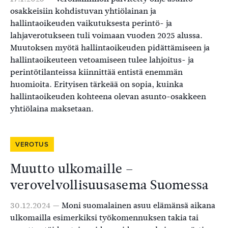
osakkeisiin kohdistuvan yhtiölainan ja
hallintaoikeuden vaikutuksesta perintö- ja
lahjaverotukseen tuli voimaan vuoden 2025 alussa.
Muutoksen myötä hallintaoikeuden pidättämiseen ja
hallintaoikeuteen vetoamiseen tulee lahjoitus- ja
perintötilanteissa kiinnittää entistä enemmän
huomioita. Erityisen tärkeää on sopia, kuinka
hallintaoikeuden kohteena olevan asunto-osakkeen
yhtiölaina maksetaan.
VEROTUS
Muutto ulkomaille –
verovelvollisuusasema Suomessa
30.12.2024 —
Moni suomalainen asuu elämänsä aikana
ulkomailla esimerkiksi työkomennuksen takia tai