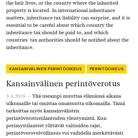
the heir lives, or the country where the inherited
property is located. In international inheritance
matters, inheritance tax liability can surprise, and it is
essential to be careful about which country the
inheritance tax should be paid to, and which
countries' tax authorities should be notified about the
inheritance.
KANSAINVÄLINEN PERINTÖOIKEUS
PERINTÖOIKEUS
Kansainvälinen perintöverotus
3.4.2025 —
Yhä useampi muuttaa elämänsä aikana
ulkomaille tai omistaa omaisuutta ulkomailla. Tämä
tarkoittaa myös kansainvälisten
perintöverotustilanteiden yleistymistä. Kun
perimystilanteet ylittävät valtioiden rajat,
perintöverovelvollisuus voi vaihdella merkittävästi