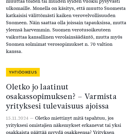
muuttaa töiden tai muiden syiden vuoksi pysyvästi
ulkomaille. Monella on käsitys, että muutto Suomesta
katkaisisi välittömästi kaiken verovelvollisuuden
Suomeen. Näin saattaa olla joissain tapauksissa, mutta
yleensä harvemmin. Suomen verotusoikeuteen
vaikuttaa kansallinen verolainsäädäntö, mutta myös
Suomen solmimat verosopimukset n. 70 valtion
kanssa.
YHTIÖOIKEUS
Oletko jo laatinut
osakassopimuksen? – Varmista
yrityksesi tulevaisuus ajoissa
15.11.2024 —
Oletko miettinyt mitä tapahtuu, jos
yrityksesi omistajien näkemykset erkanevat tai yksi
osakkaista päättää myydä osakkeensa? Yrityksen