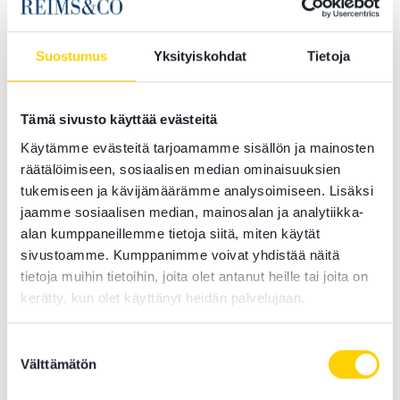
30.10.2024 —
Helsingin hovioikeus katsoi, ettei
suomalainen tuomioistuin ollut EU:n
aviovarallisuusasetuksen nojalla toimivaltainen
Suostumus
Yksityiskohdat
Tietoja
ratkaisemaan pesänjakajan määräämistä koskevaa
hakemusta tapauksessa, jossa ulkomailla asuvat
osapuolet on aikanaan tuomittu avioeroon Suomessa.
Tämä sivusto käyttää evästeitä
Kyse on ollut oikeudellisesti avoimesta
Käytämme evästeitä tarjoamamme sisällön ja mainosten
tulkintakysymyksestä, josta ei ole aiemmin ollut
räätälöimiseen, sosiaalisen median ominaisuuksien
oikeuskäytäntöä.
tukemiseen ja kävijämäärämme analysoimiseen. Lisäksi
jaamme sosiaalisen median, mainosalan ja analytiikka-
alan kumppaneillemme tietoja siitä, miten käytät
UUTISET
sivustoamme. Kumppanimme voivat yhdistää näitä
tietoja muihin tietoihin, joita olet antanut heille tai joita on
Verorikokset - veropetos, törkeä
kerätty, kun olet käyttänyt heidän palvelujaan.
veropetos ja lievä veropetos
Suostumuksen
27.9.2024 —
Verovelvollisen on verotusta varten
Välttämätön
valinta
ilmoitettava Verohallinnolle veronalaiset tulonsa,
niistä tehtävät vähennykset, tiedot varoistaan ja