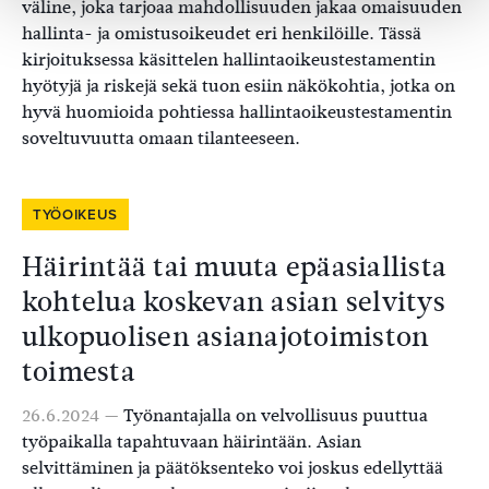
väline, joka tarjoaa mahdollisuuden jakaa omaisuuden
hallinta- ja omistusoikeudet eri henkilöille. Tässä
kirjoituksessa käsittelen hallintaoikeustestamentin
hyötyjä ja riskejä sekä tuon esiin näkökohtia, jotka on
hyvä huomioida pohtiessa hallintaoikeustestamentin
soveltuvuutta omaan tilanteeseen.
TYÖOIKEUS
Häirintää tai muuta epäasiallista
kohtelua koskevan asian selvitys
ulkopuolisen asianajotoimiston
toimesta
26.6.2024 —
Työnantajalla on velvollisuus puuttua
työpaikalla tapahtuvaan häirintään. Asian
selvittäminen ja päätöksenteko voi joskus edellyttää